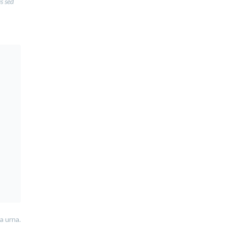
us sed
a urna.