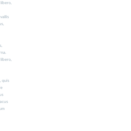
libero,
vallis
us,
s,
rna.
libero,
, quis
ie
tus
lacus
tum