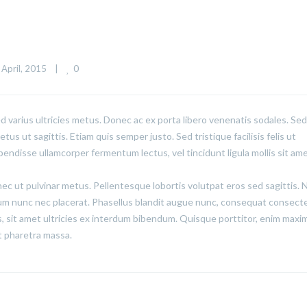
0
 April, 2015    
|
ed varius ultricies metus. Donec ac ex porta libero venenatis sodales. Sed
us ut sagittis. Etiam quis semper justo. Sed tristique facilisis felis ut
pendisse ullamcorper fermentum lectus, vel tincidunt ligula mollis sit ame
onec ut pulvinar metus. Pellentesque lobortis volutpat eros sed sagittis.
lum nunc nec placerat. Phasellus blandit augue nunc, consequat consect
 sit amet ultricies ex interdum bibendum. Quisque porttitor, enim maxi
lit pharetra massa.