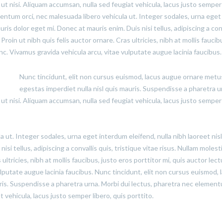
t nisi. Aliquam accumsan, nulla sed feugiat vehicula, lacus justo semper 
rmentum orci, nec malesuada libero vehicula ut. Integer sodales, urna eget
uris dolor eget mi. Donec at mauris enim. Duis nisi tellus, adipiscing a con
 Proin ut nibh quis felis auctor ornare. Cras ultricies, nibh at mollis faucib
unc. Vivamus gravida vehicula arcu, vitae vulputate augue lacinia faucibus.
Nunc tincidunt, elit non cursus euismod, lacus augue ornare metu
egestas imperdiet nulla nisl quis mauris. Suspendisse a pharetra u
t nisi. Aliquam accumsan, nulla sed feugiat vehicula, lacus justo semper 
ut. Integer sodales, urna eget interdum eleifend, nulla nibh laoreet nisl
si tellus, adipiscing a convallis quis, tristique vitae risus. Nullam molest
 ultricies, nibh at mollis faucibus, justo eros porttitor mi, quis auctor lec
lputate augue lacinia faucibus. Nunc tincidunt, elit non cursus euismod, 
ris. Suspendisse a pharetra urna. Morbi dui lectus, pharetra nec elemen
 vehicula, lacus justo semper libero, quis porttito.