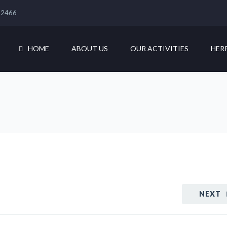
822466
HOME
ABOUT US
OUR ACTIVITIES
HER
NEXT