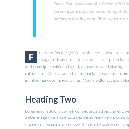
Every Font Awesome 4.2.0 Icon, CSS Cl
Lorem ipsum dolor sit amet, feugiat del
maiorum intellegebat, liber regione eu 
ox is thefox design! Dolor sit amet, consectetur ad
F
feugiat rutrum nulla. Cras vitae est vel ipsum fau
dis Lorem ipsum dolor sit amet, consectetur adipiscing eli
rutrum nulla. Cras vitae est vel ipsum faucibus fermentum 
montes, nascetur ridiculus mus. Mauris pellentesque dolor
Heading Two
Lorem ipsum dolor sit amet, consectetur adipiscing elit. S
efficitur eget risus sed molestie. Nulla blandit bibendum met
tincidunt. Phasellus auctor convallis nisl ut accumsan. Sus