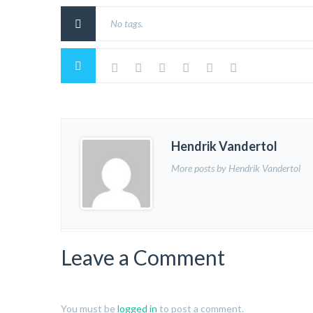
No tags.
Hendrik Vandertol
More posts by Hendrik Vandertol
Leave a Comment
You must be
logged in
to post a comment.