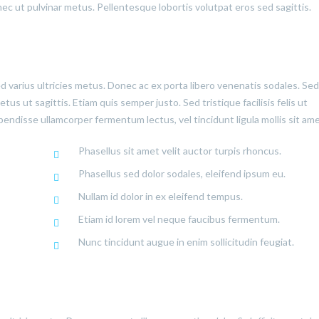
onec ut pulvinar metus. Pellentesque lobortis volutpat eros sed sagittis.
ed varius ultricies metus. Donec ac ex porta libero venenatis sodales. Sed
us ut sagittis. Etiam quis semper justo. Sed tristique facilisis felis ut
pendisse ullamcorper fermentum lectus, vel tincidunt ligula mollis sit ame
Phasellus sit amet velit auctor turpis rhoncus.
Phasellus sed dolor sodales, eleifend ipsum eu.
Nullam id dolor in ex eleifend tempus.
Etiam id lorem vel neque faucibus fermentum.
Nunc tincidunt augue in enim sollicitudin feugiat.