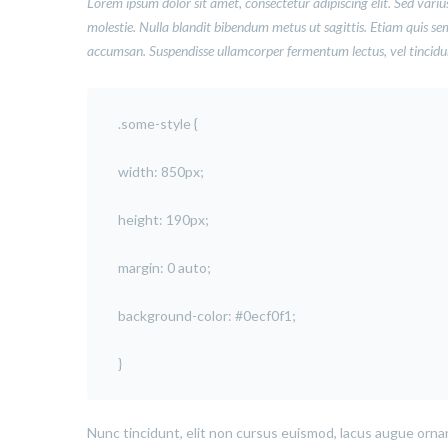
Lorem ipsum dolor sit amet, consectetur adipiscing elit. Sed varius
molestie. Nulla blandit bibendum metus ut sagittis. Etiam quis semper
accumsan. Suspendisse ullamcorper fermentum lectus, vel tincidunt
.some-style {
width: 850px;
height: 190px;
margin: 0 auto;
background-color: #0ecf0f1;
}
Nunc tincidunt, elit non cursus euismod, lacus augue ornar