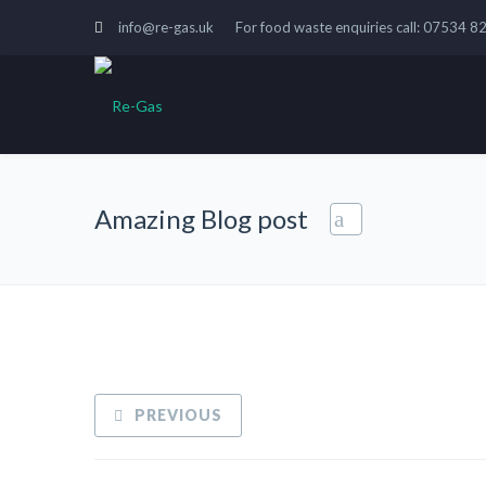
info@re-gas.uk
For food waste enquiries call: 07534 
Amazing Blog post
PREVIOUS