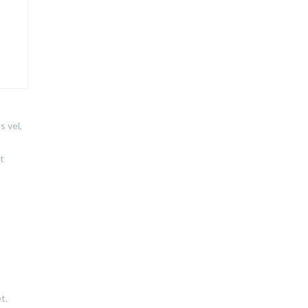
s vel,
t
t.