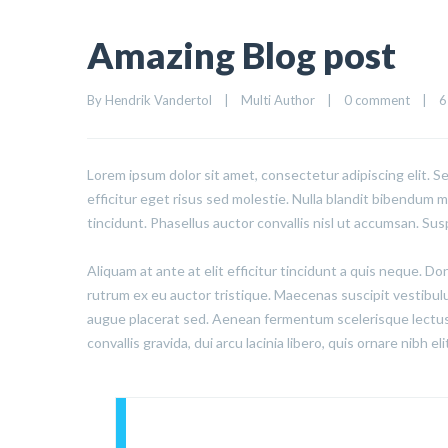
Amazing Blog post
By 
Hendrik Vandertol
|
Multi Author
|
0 comment
|
6
Lorem ipsum dolor sit amet, consectetur adipiscing elit. S
efficitur eget risus sed molestie. Nulla blandit bibendum met
tincidunt. Phasellus auctor convallis nisl ut accumsan. Sus
Aliquam at ante at elit efficitur tincidunt a quis neque. D
rutrum ex eu auctor tristique. Maecenas suscipit vestibu
augue placerat sed. Aenean fermentum scelerisque lectus,
convallis gravida, dui arcu lacinia libero, quis ornare nibh e