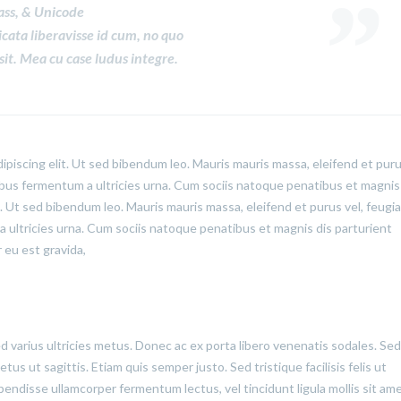
ass, & Unicode
icata liberavisse id cum, no quo
sit. Mea cu case ludus integre.
ipiscing elit. Ut sed bibendum leo. Mauris mauris massa, eleifend et puru
cibus fermentum a ultricies urna. Cum sociis natoque penatibus et magnis
t. Ut sed bibendum leo. Mauris mauris massa, eleifend et purus vel, feugia
a ultricies urna. Cum sociis natoque penatibus et magnis dis parturient
 eu est gravida,
ed varius ultricies metus. Donec ac ex porta libero venenatis sodales. Sed
us ut sagittis. Etiam quis semper justo. Sed tristique facilisis felis ut
pendisse ullamcorper fermentum lectus, vel tincidunt ligula mollis sit ame