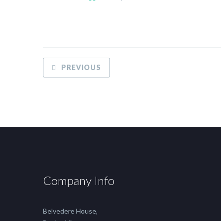
PREVIOUS
Company Info
Belvedere House,