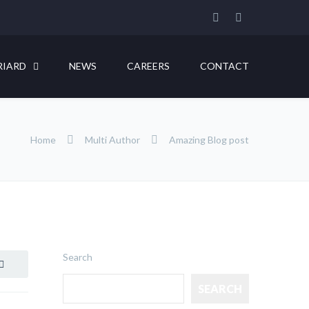
RIARD
NEWS
CAREERS
CONTACT
Home
Multi Author
Amazing Blog post
Search
SEARCH